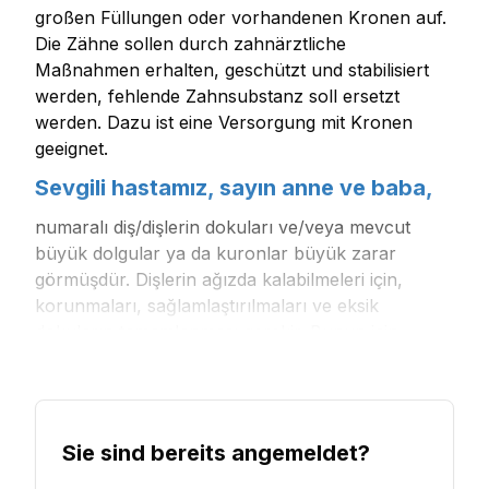
großen Füllungen oder vorhandenen Kronen auf.
Die Zähne sollen durch zahnärztliche
Maßnahmen erhalten, geschützt und stabilisiert
werden, fehlende Zahnsubstanz soll ersetzt
werden. Dazu ist eine Versorgung mit Kronen
geeignet.
Sevgili hastamız, sayın anne ve baba,
numaralı diş/dişlerin dokuları ve/veya mevcut
büyük dolgular ya da kuronlar büyük zarar
görmüşdür. Dişlerin ağızda kalabilmeleri için,
korunmaları, sağlamlaştırılmaları ve eksik
dokuların tamamlanması gerekir. Bunun için
dişlerin kuronla kaplanmaları uygundur.
Sie sind bereits angemeldet?