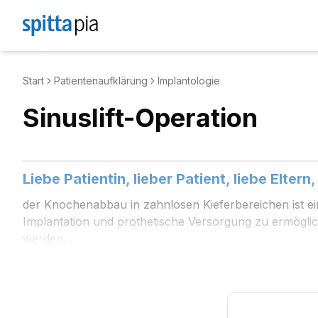
Start
Patientenaufklärung
Implantologie
Sinuslift-Operation
Liebe Patientin, lieber Patient, liebe Eltern,
der Knochenabbau in zahnlosen Kieferbereichen ist ein 
Implantation und prothetische Versorgung zu ermöglic
werden.
Befund- und Darstellungsschema