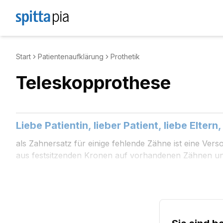
Start
Patientenaufklärung
Prothetik
Teleskopprothese
Liebe Patientin, lieber Patient, liebe Eltern,
als Zahnersatz für einige fehlende Zähne ist eine Ve
aus festsitzenden Kronen auf vorhandenen Zähnen u
Befund- und Darstellungsschema