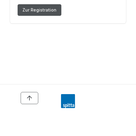
Zur Registration
Copyright ©
2026
Spitta GmbH. All Rights Reserved.
AGB
Datenschutz
Impressum
Kontakt