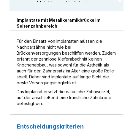
Metallkeramikbrücke im
Frontzahnbereich
Implantatgetragene Brücke im
Implantate mit Metallkeramikbrücke im
Seitenzahnbereich
Frontzahnbereich
Inlaybrücke im Seitenzahnbereich
Für den Einsatz von Implantaten müssen die
Metallkeramikbrücke mit
Nachbarzähne nicht wie bei
Keramikschulter im
Brückenversorgungen beschliffen werden. Zudem
erfährt der zahnlose Kieferabschnitt keinen
Frontzahnbereich
Knochenabbau, was sowohl für die Ästhetik als
Klebebrücke im Frontzahnbereich
auch für den Zahnersatz im Alter eine große Rolle
spielt. Daher sind Implantate auf lange Sicht die
Vollkeramikbrücke im
beste Versorgungsmöglichkeit.
Frontzahnbereich
Das Implantat ersetzt die natürliche Zahnwurzel,
Implantat im Seitenzahnbereich
auf der anschließend eine künstliche Zahnkrone
befestigt wird.
Vollgussbrücke im
Seitenzahnbereich
Entscheidungskriterien