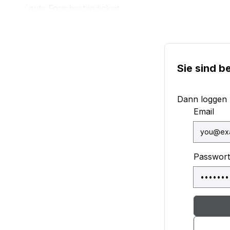
gute Formbeständigkeit
sehr gute Passgenauigkeit
Sie sind b
Dann loggen Si
Email
Passwort