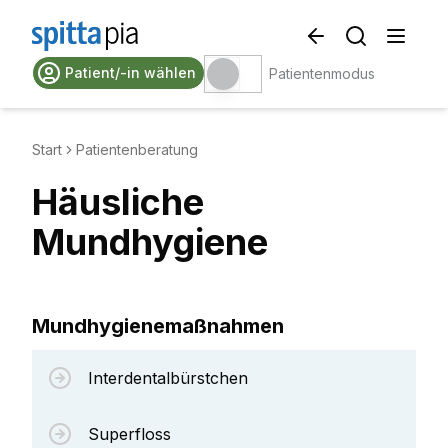
Patient/-in wählen
Patientenmodus
Start
Patientenberatung
Häusliche
Mundhygiene
Mundhygienemaßnahmen
Interdentalbürstchen
Superfloss